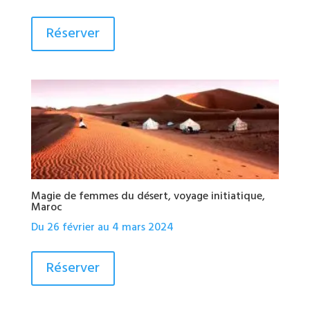
de
Ce
page
prix :
produit
Réserver
du
70.00 €
a
produit
à
plusieurs
100.00 €
variations.
Les
options
peuvent
être
choisies
Magie de femmes du désert, voyage initiatique,
sur
Maroc
la
Du 26 février au 4 mars 2024
page
du
Réserver
produit