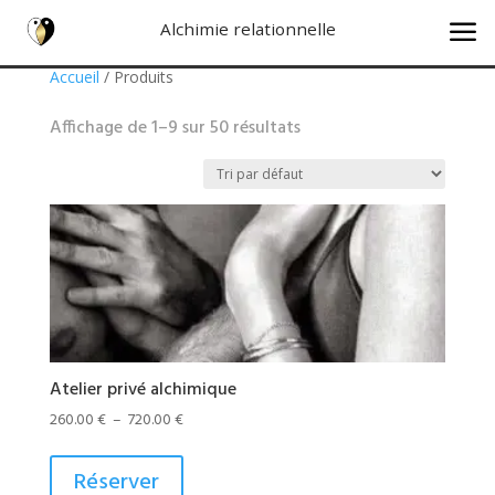
a
Alchimie relationnelle
Accueil
/ Produits
Affichage de 1–9 sur 50 résultats
Atelier privé alchimique
Plage
260.00
€
–
720.00
€
de
Ce
prix :
produit
Réserver