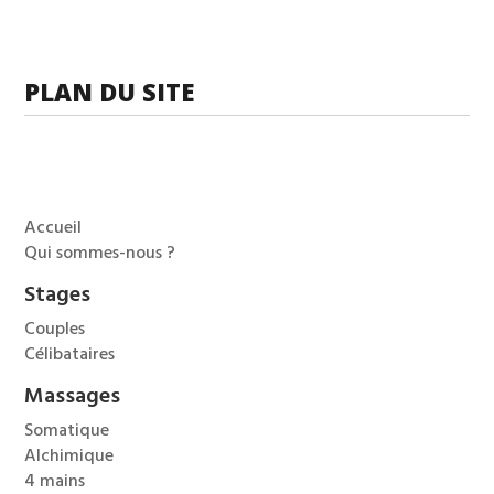
peuvent
être
choisies
PLAN DU SITE
sur
la
page
du
Accueil
produit
Qui sommes-nous ?
Stages
Couples
Célibataires
Massages
Somatique
Alchimique
4 mains