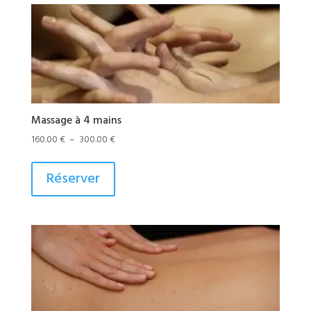
Massage à 4 mains
Plage
160.00
€
–
300.00
€
de
Ce
prix :
produit
Réserver
160.00 €
a
à
plusieurs
300.00 €
variations.
Les
options
peuvent
être