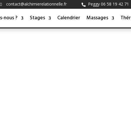
contact@alchimierelationnelle.fr
Peggy 06 58 19 42 71


Contact
s-nous ?
Stages
Calendrier
Massages
Thér