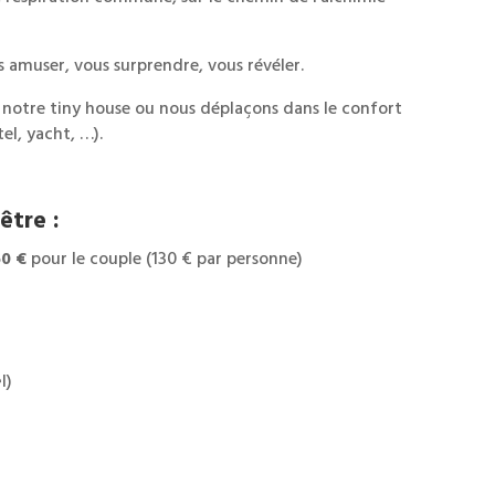
 amuser, vous surprendre, vous révéler.
 notre tiny house ou nous déplaçons dans le confort
tel, yacht, …).
être :
0 €
pour le couple (130 € par personne)
l)
0 €
pour le couple (180 € par personne)
720 €
pour le couple (360 € par personne)