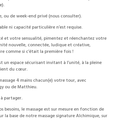
e).
ée, ou de week-end privé (nous consulter).
le ni capacité particulière n’est requise.
é et votre sensualité, pimentez et réenchantez votre
mité nouvelle, connectée, ludique et créative,
e comme si c’était la première fois !
t un espace sécurisant invitant à l’unité, à la pleine
cient du cœur.
massage 4 mains chacun(e) votre tour, avec
y ou de Matthieu.
à partager.
os besoins, le massage est sur mesure en fonction de
r la base de notre massage signature Alchimique, sur