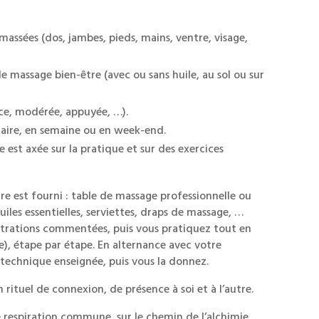
massées (dos, jambes, pieds, mains, ventre, visage,
e massage bien-être (avec ou sans huile, au sol ou sur
ce, modérée, appuyée, …).
raire, en semaine ou en week-end.
st axée sur la pratique et sur des exercices
re est fourni : table de massage professionnelle ou
uiles essentielles, serviettes, draps de massage, …
strations commentées, puis vous pratiquez tout en
(e), étape par étape. En alternance avec votre
 technique enseignée, puis vous la donnez.
 rituel de connexion, de présence à soi et à l’autre.
 respiration commune, sur le chemin de l’alchimie