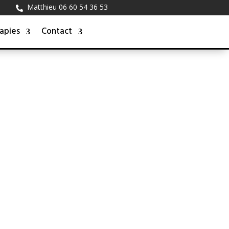
Matthieu 06 60 54 36 53

apies
Contact