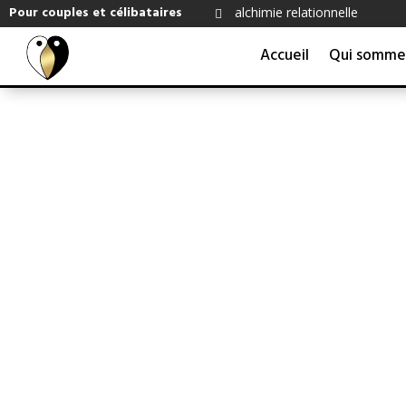
Pour couples et célibataires
alchimie relationnelle

Accueil
Qui somme