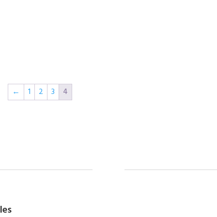
←
1
2
3
4
les