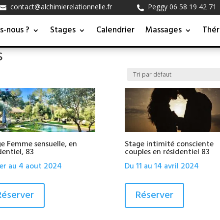
contact@alchimierelationnelle.fr
Peggy 06 58 19 42 71


Contact
s-nous ?
Stages
Calendrier
Massages
Thér
s
e Femme sensuelle, en
Stage intimité consciente
dentiel, 83
couples en résidentiel 83
er au 4 aout 2024
Du 11 au 14 avril 2024
Réserver
Réserver