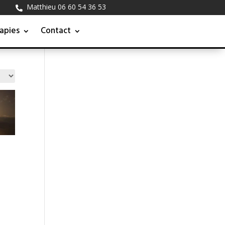
Matthieu 06 60 54 36 53

apies
Contact