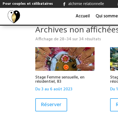
Pour couples et célibataires
alchimie relationnelle

Accueil
Qui somme
Accueil
/
Archives non affichées
/ Page 4
Archives non affichée
Affichage de 28–34 sur 34 résultats
Stage Femme sensuelle, en
Stag
résidentiel, 83
rési
Du 3 au 6 août 2023
Du 1
Réserver