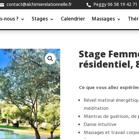
contact@alchimierelationnelle.fr
Peggy 06 58 19 42 71


Contact
s-nous ?
Stages
Calendrier
Massages
Thér
Stage Femme
résidentiel, 
Ce que vous allez expérim
Réveil matinal énergétiqu
méditation
Mantras de guérison, de p
Danse intuitive
Massages et travail corpo