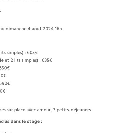
.
 au dimanche 4 aout 2024 16h.
lits simples) : 605€
le et 2 lits simples) : 635€
 650€
70€
 690€
10€
nés sur place avec amour, 3 petits-déjeuners.
lus dans le stage :