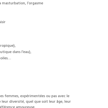
 la masturbation, l’orgasme
isir
tropique),
utique dans l’eau),
toiles…
 les femmes, expérimentées ou pas avec le
leur diversité, quel que soit leur âge, leur
référence amoureuse.