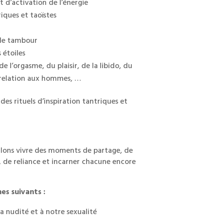
t d’activation de l’énergie
riques et taoïstes
 le tambour
 étoiles
e l’orgasme, du plaisir, de la libido, du
relation aux hommes, …
 des rituels d’inspiration tantriques et
llons vivre des moments de partage, de
, de reliance et incarner chacune encore
s suivants :
a nudité et à notre sexualité