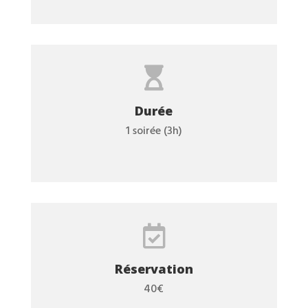

Durée
1 soirée (3h)

Réservation
40€