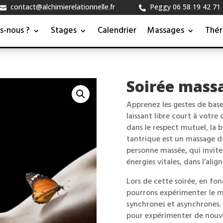
contact@alchimierelationnelle.fr
Peggy 06 58 19 42 71


Contact
s-nous ?
Stages
Calendrier
Massages
Thér
Soirée massa
Apprenez les gestes de base
laissant libre court à votre
dans le respect mutuel, la 
tantrique est un massage do
personne massée, qui invite à
énergies vitales, dans l’alig
Lors de cette soirée, en fo
pourrons expérimenter le 
synchrones et asynchrones. P
pour expérimenter de nouve