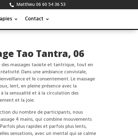
Matthieu 06 60 54 36 53

apies
Contact
ge Tao Tantra, 06
 des massages taoïste et tantrique, tout en
 créativité. Dans une ambiance conviviale,
bienveillance et le consentement. Le massage
ux, lent, en pleine présence avec la
 la sensualité et à la circulation des
nement et la joie.
nction du nombre de participants, nous
massage 4 mains, qui combine mouvements
arfois plus rapides et parfois plus lents,
lles sensations, avec un mental qui se calme