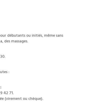
pour débutants ou initiés, même sans
a, des massages.
30.
utes :
:
9 42 71.
rée (virement ou chèque).