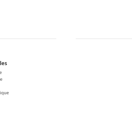
les
e
se
mique